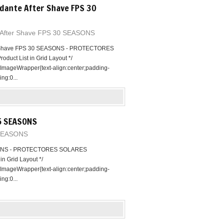
dante After Shave FPS 30
e After Shave FPS 30 SEASONS
er Shave FPS 30 SEASONS - PROTECTORES
uct List in Grid Layout */
 .ImageWrapper{text-align:center;padding-
ng:0...
5 SEASONS
SEASONS
ONS - PROTECTORES SOLARES
in Grid Layout */
 .ImageWrapper{text-align:center;padding-
ng:0...