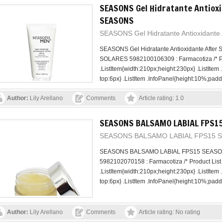
SEASONS Gel Hidratante Antioxi
SEASONS
SEASONS Gel Hidratante Antioxidant
SEASONS Gel Hidratante Antioxidante Aft
SOLARES 5982100106309 : Farmacotiza /* Prod
.ListItem{width:210px;height:230px} .ListItem
top:6px} .ListItem .InfoPanel{height:10%;paddi
Author:
Lily Arellano
Comments
Article rating: 1.0
SEASONS BALSAMO LABIAL FPS1
SEASONS BALSAMO LABIAL FPS15 
SEASONS BALSAMO LABIAL FPS15 SEAS
5982102070158 : Farmacotiza /* Product List 
.ListItem{width:210px;height:230px} .ListItem
top:6px} .ListItem .InfoPanel{height:10%;paddi
Author:
Lily Arellano
Comments
Article rating: No rating