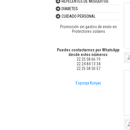
REPELENTES DE MOSQUITOS
DIABETES
CUIDADO PERSONAL
Promoción sin gastos de envío en
Protectores solares
Puedes contactarnos por WhatsApp
desde estos números:
22 25 58 66 19
22 24 84 13 34
22 25 58 50 57
Esponja Konjac