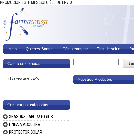
PROMOCIÓN ESTE MES SOLO $50 DE ENVIÓ
Inicio
Quiénes Somos
Cómo comprar
Tips de salud
Pu
Carrito de compras
El carrito está vacío
Nuestros Productos
Comprar por categorías
SEASONS LABORATORIOS
LINEA MASCULINA
PROTECTOR SOLAR