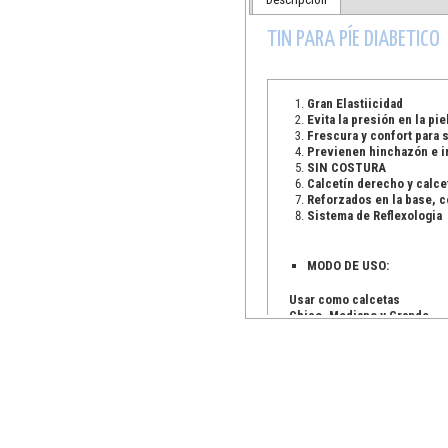
TIN PARA PÍE DIABETICO
Gran Elastiicidad
Evita la presión en la pie
Frescura y confort para 
Previenen hinchazón e irr
SIN COSTURA
Calcetín derecho y calce
Reforzados en la base, c
Sistema de Reflexologia
MODO DE USO:
Usar como calcetas
Chico, Mediano y Grande
COLORES:
Usar como calcetas
Chico, Mediano y Grande