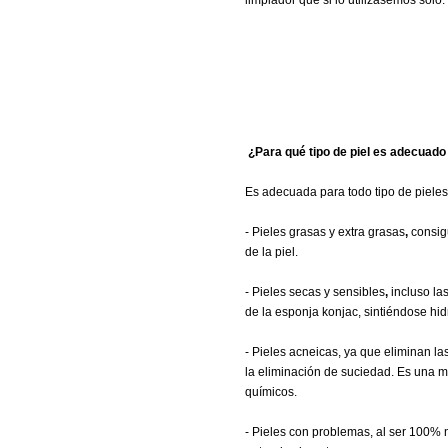
limpiador que si lo utilizásemos solo.
¿Para qué tipo de piel es adecuado
Es adecuada para todo tipo de pieles,
- Pieles grasas y extra grasas
,
consigu
de la piel.
- Pieles secas y sensibles
,
incluso las
de la esponja konjac, sintiéndose hidr
- Pieles acneicas, ya que eliminan l
la eliminación de suciedad. Es una m
químicos.
- Pieles con problemas, al ser 100% n