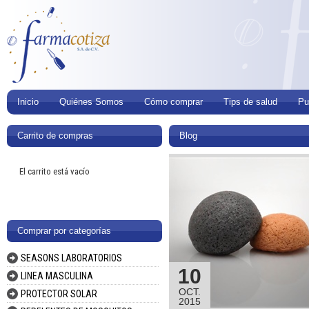
Inicio
Quiénes Somos
Cómo comprar
Tips de salud
Pu
Carrito de compras
Blog
El carrito está vacío
Comprar por categorías
SEASONS LABORATORIOS
10
LINEA MASCULINA
OCT.
PROTECTOR SOLAR
2015