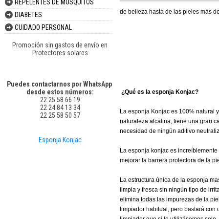
REPELENTES DE MOSQUITOS
de belleza hasta de las pieles más d
DIABETES
CUIDADO PERSONAL
Promoción sin gastos de envío en
Protectores solares
Puedes contactarnos por WhatsApp
desde estos números:
¿Qué es la esponja Konjac?
22 25 58 66 19
22 24 84 13 34
La esponja Konjac es 100% natural y 
22 25 58 50 57
naturaleza alcalina, tiene una gran c
necesidad de ningún aditivo neutraliz
Esponja Konjac
La esponja konjac es increíblemente su
mejorar la barrera protectora de la pie
La estructura única de la esponja mas
limpia y fresca sin ningún tipo de irr
elimina todas las impurezas de la pi
limpiador habitual, pero bastará con 